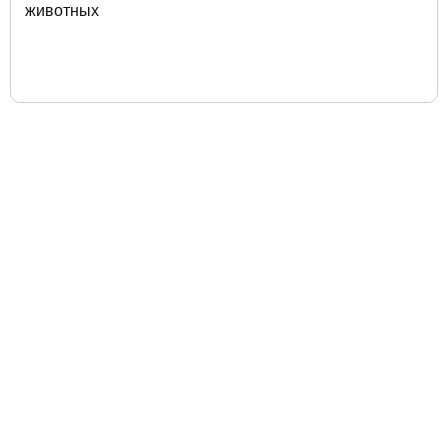
животных
196605, Санкт-Петербург,
Петербургское ш., 64/1