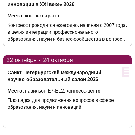
инновации в XXI веке» 2026
Место:
конгресс-центр
Конгресс проводится ежегодно, начиная с 2007 года,
в целях интеграции профессионального
образования, науки и бизнес-сообщества в вопросах
подготовки профессиональных кадров, научной и
инновационной политики для укрепления позиции
22 октября - 24 октября
Санкт-Петербурга как крупного научно-
образовательного центра в интересах обеспечения
Санкт-Петербургский международный
конкурентоспособности национальной экономики.
научно-образовательный салон 2026
Место:
павильон Е7-Е12, конгресс-центр
Площадка для продвижения вопросов в сфере
образования, науки и инноваций