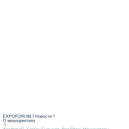
EXPOFORUM
Новости
О мероприятиях
AcademeG, Богдан Булычев, Iling Show, Машинаторы