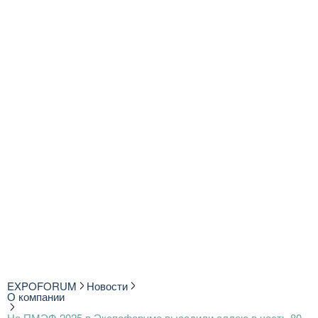
EXPOFORUM
Новости
О компании
На ПМЭФ-2025 в Экспофоруме высадили аллею в честь 80-