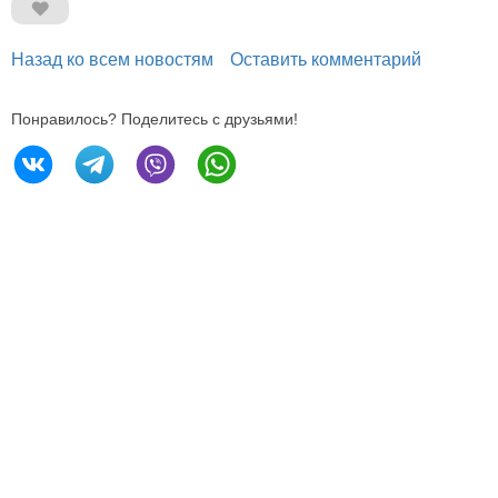
Назад ко всем новостям
Оставить комментарий
Понравилось? Поделитесь с друзьями!
196605, Санкт-Петербург,
Петербургское ш., 64/1
Тел.
+7 (812) 240 40 40
Эл. почта
info@expoforum.ru