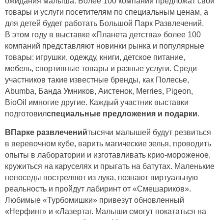
ожидания малыша. Более 100 компаний предложат свои
товары и услуги посетителям по специальным ценам, а
для детей будет работать Большой Парк Развлечений.
В этом году в выставке «Планета детства» более 100
компаний представляют новинки рынка и популярные
товары: игрушки, одежду, книги, детское питание,
мебель, спортивные товары и разные услуги. Среди
участников такие известные бренды, как Полесье,
Abumba, Банда Умников, Аистенок, Merries, Pigeon,
BioOil имногие другие. Каждый участник выставки
подготовил
специальные предложения и подарки
.
ВПарке развлечений
тысячи малышей будут резвиться
в веревочном кубе, варить магические зелья, проводить
опыты в лаборатории и изготавливать крио-мороженое,
кружиться на каруселях и прыгать на батутах. Маленькие
непоседы постреляют из лука, познают виртуальную
реальность и пройдут лабиринт от «Смешариков».
Любимые «Турбомишки» привезут обновленный
«Нерфинг» и «Лазертаг. Малыши смогут покататься на