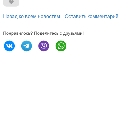
Назад ко всем новостям
Оставить комментарий
Понравилось? Поделитесь с друзьями!
196605, Санкт-Петербург,
Петербургское ш., 64/1
Тел.
+7 (812) 240 40 40
Эл. почта
info@expoforum.ru