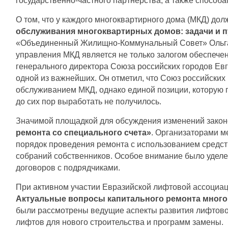
государственно-частного партнерства, а также спосо
О том, что у каждого многоквартирного дома (МКД) дол
обслуживания многоквартирных домов: задачи и 
«Объединенный Жилищно-Коммунальный Совет» Ольга С
управления МКД является не только залогом обеспече
генерального директора Союза российских городов Евг
одной из важнейших. Он отметил, что Союз российских 
обслуживанием МКД, однако единой позиции, которую 
до сих пор выработать не получилось.
Значимой площадкой для обсуждения изменений законод
ремонта со специального счета»
. Организаторами м
порядок проведения ремонта с использованием средств
собраний собственников. Особое внимание было уделе
договоров с подрядчиками.
При активном участии Евразийской лифтовой ассоциац
Актуальные вопросы капитального ремонта много
были рассмотрены ведущие аспекты развития лифтовой
лифтов для нового строительства и программ замены.