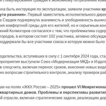
бам стимулирования граждан к экономному потреблению ком
жна быть инструкция по эксплуатации, заявили участники
кр
пути решения»
. Первый заместитель исполнительного дир
ердюк подчеркнула значимость и злободневность вынесен
ния комфортной среды для его жителей, но и серьезным к
ений Колмогоров согласился с тем, что проблематика сод
городов, в котором состоят 102 участника, активно обсужд
поддержали бы все участники союза и которую можно было
ательства, вступивших в силу с 1 сентября 2024 года, ст
ероприятия выступили Союз «Модернизация МКД» и Издате
 спецсчета, включая перенос сроков, внесение новых вид
но вопросам строительного контроля, анализу проверок р
ии на полях «ЖКХ России – 2025»
прошел VI Межрегиона
квартирных домов. Проблемы и перспективы развити
 отрасли, включая стратегические задачи, реализацию до