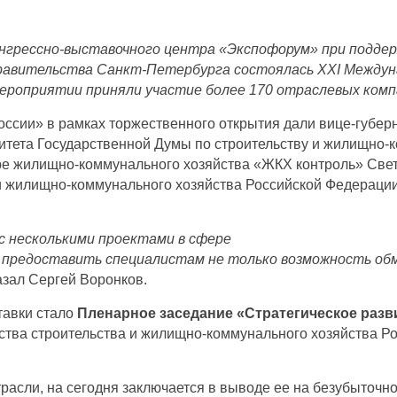
конгрессно-выставочного центра «Экспофорум» при подд
равительства Санкт-Петербурга состоялась ХХI Междун
мероприятии приняли участие более 170 отраслевых комп
сии» в рамках торжественного открытия дали вице-губерн
итета Государственной Думы по строительству и жилищно-к
ре жилищно-коммунального хозяйства «ЖКХ контроль» Свет
 и жилищно-коммунального хозяйства Российской Федераци
с несколькими проектами в сфере
– предоставить специалистам не только возможность обм
казал Сергей Воронков.
тавки стало
Пленарное заседание «Стратегическое разв
рства строительства и жилищно-коммунального хозяйства Р
расли, на сегодня заключается в выводе ее на безубыточно