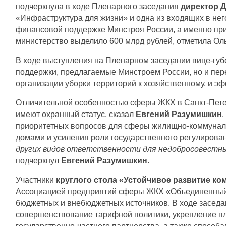
подчеркнула в ходе Пленарного заседания
директор Д
«Инфраструктура для жизни» и одна из входящих в не
финансовой поддержке Минстроя России, а именно при
министерство выделило 600 млрд рублей, отметила Ол
В ходе выступления на Пленарном заседании вице-гу
поддержки, предлагаемые Минстроем России, но и пер
организации уборки территорий к хозяйственному, и эфф
Отличительной особенностью сферы ЖКХ в Санкт-Петерб
имеют охранный статус, сказал
Евгений Разумишкин
приоритетных вопросов для сферы жилищно-коммуналь
домами и усиления роли государственного регулирова
других видов ответственности для недобросовестны
подчеркнул
Евгений Разумишкин
.
Участники
круглого стола «Устойчивое развитие к
Ассоциацией предприятий сферы ЖКХ «Объединенный Жи
бюджетных и внебюджетных источников. В ходе засед
совершенствование тарифной политики, укрепление п