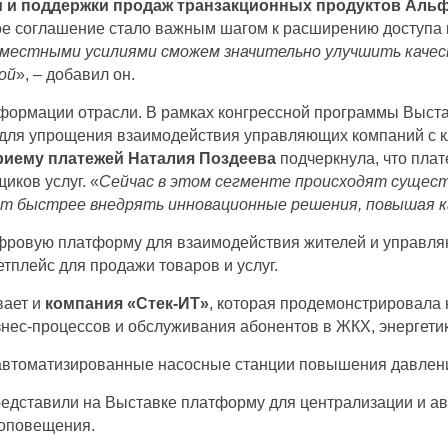
и и поддержки продаж транзакционных продуктов Аль
ное соглашение стало важным шагом к расширению доступа
вместными усилиями сможем значительно улучшить качест
ой
», – добавил он.
формации отрасли. В рамках конгрессной программы Выст
й для упрощения взаимодействия управляющих компаний с 
риему платежей Наталия Поздеева
подчеркнула, что плат
иков услуг. «
Сейчас в этом сегменте происходят сущест
ит быстрее внедрять инновационные решения, повышая к
фровую платформу для взаимодействия жителей и управляю
тплейс для продажи товаров и услуг.
вает и
компания «Стек-ИТ»
, которая продемонстрировала
нес-процессов и обслуживания абонентов в ЖКХ, энергети
автоматизированные насосные станции повышения давлен
едставили на Выставке платформу для централизации и 
 оповещения.