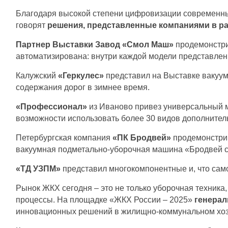
Благодаря высокой степени цифровизации современны
говорят
решения, представленные компаниями в р
Партнер Выставки Завод «Смол Маш»
продемонстрир
автоматизирована: внутри каждой модели представлен
Калужский
«Геркулес»
представил на Выставке вакуу
содержания дорог в зимнее время.
«Профессионал»
из Иваново привез универсальный м
возможности использовать более 30 видов дополнитель
Петербургская компания
«ПК Бродвей»
продемонстрир
вакуумная подметально-уборочная машина «Бродвей си
«ТД УЗПМ»
представил многокомпонентные и, что сам
Рынок ЖКХ сегодня – это не только уборочная техник
процессы. На площадке «ЖКХ России – 2025»
генерал
инновационных решений в жилищно-коммунальном хозя