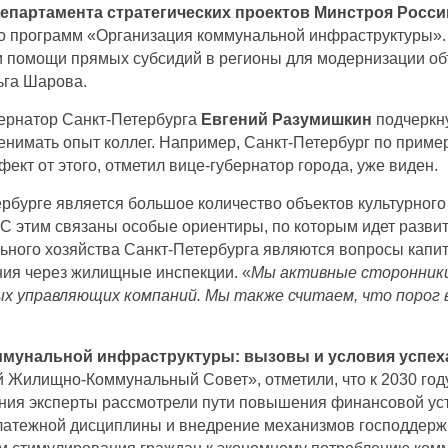
епартамента стратегических проектов Минстроя Росс
го программ «Организация коммунальной инфраструктуры».
 помощи прямых субсидий в регионы для модернизации объ
ьга Шарова.
бернатор Санкт-Петербурга
Евгений Разумишкин
подчеркну
енимать опыт коллег. Например, Санкт-Петербург по приме
ект от этого, отметил вице-губернатор города, уже виден.
урге является большое количество объектов культурного 
. С этим связаны особые ориентиры, по которым идет разви
ного хозяйства Санкт-Петербурга являются вопросы капи
ния через жилищные инспекции. «
Мы активные сторонники
х управляющих компаний. Мы также считаем, что порог
оммунальной инфраструктуры: вызовы и условия успех
лищно-Коммунальный Совет», отметили, что к 2030 году в
ания эксперты рассмотрели пути повышения финансовой ус
латежной дисциплины и внедрение механизмов господдерж