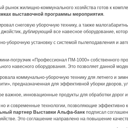
й рынок жилищно-коммунального хозяйства готов к компле
амках выставочной программы мероприятия
.
овал снеговую уборочную технику, а также малогабаритны
 джойстик, дублирующий все навесное оборудование, кото
мно-уборочную установку с системой пылеподавления и ав
ини-погрузчик «Профессионал ПМ-1000» собственного прои
ного навесного оборудования. Это позволяет данной модел
овала коммунально-уборочную технику для летнего и зимне
ти», предназначенная для эффективной уборки дворов, ул
ое важное, инновационные продукты для обработки дорог и
а, но и современные технологии, позволяющие эффективно
ьный партнер Выставки Альфа-банк
подписал соглашен
йстве. Это соглашение направлено на повышение качеств