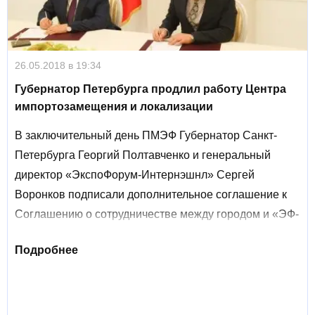
26.05.2018 в 19:34
Губернатор Петербурга продлил работу Центра
импортозамещения и локализации
В заключительный день ПМЭФ Губернатор Санкт-
Петербурга Георгий Полтавченко и генеральный
директор «ЭкспоФорум-Интернэшнл» Сергей
Воронков подписали дополнительное соглашение к
Соглашению о сотрудничестве между городом и «ЭФ-
Интернэшнл». Документ продлевает срок
Подробнее
деятельности Центра импортозамещения и
локализации в «Ленэкспо».