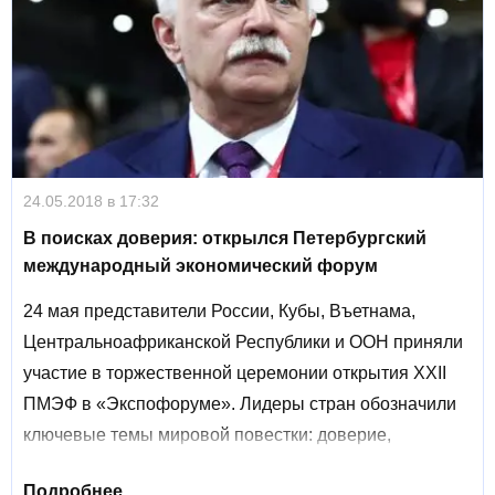
экономического форума.
24.05.2018 в 17:32
В поисках доверия: открылся Петербургский
международный экономический форум
24 мая представители России, Кубы, Въетнама,
Центральноафриканской Республики и ООН приняли
участие в торжественной церемонии открытия XXII
ПМЭФ в «Экспофоруме». Лидеры стран обозначили
ключевые темы мировой повестки: доверие,
По словам В. Путина, встречи в Санкт-Петербурге
стабильность, приоритет экономики, гармоничное
стали хорошей традицией – российские власти очень
Подробнее