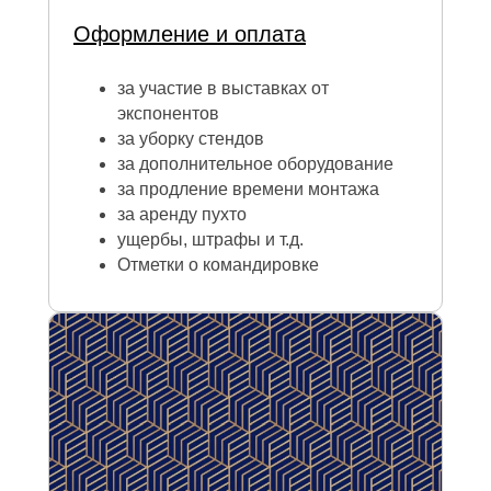
Оформление и оплата
за участие в выставках от
экспонентов
за уборку стендов
за дополнительное оборудование
за продление времени монтажа
за аренду пухто
ущербы, штрафы и т.д.
Отметки о командировке